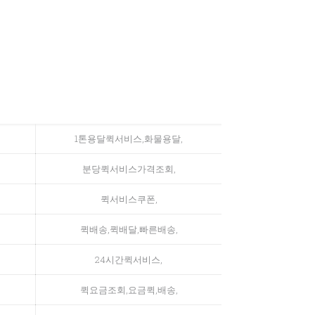
1톤용달퀵서비스,화물용달,
분당퀵서비스가격조회,
퀵서비스쿠폰,
퀵배송,퀵배달,빠른배송,
24시간퀵서비스,
퀵요금조회,요금퀵,배송,