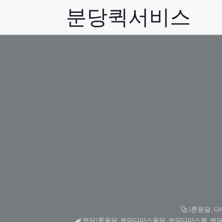
분당퀵서비스
1톤용달
,
다
분당1톤용달
,
분당다마스용달
,
분당다마스퀵
,
분