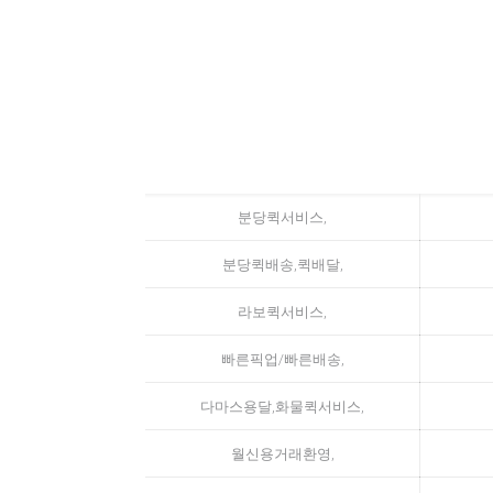
분당퀵서비스,
분당퀵배송,퀵배달,
라보퀵서비스,
빠른픽업/빠른배송,
다마스용달,화물퀵서비스,
월신용거래환영,