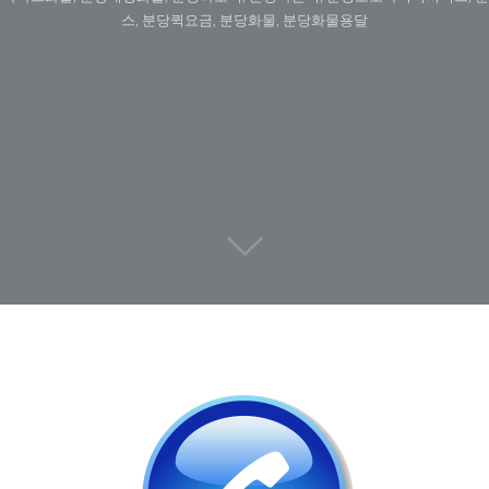
스
,
분당퀵요금
,
분당화물
,
분당화물용달