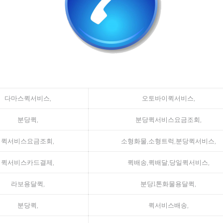
다마스퀵서비스,
오토바이퀵서비스,
분당퀵,
분당퀵서비스요금조회,
퀵서비스요금조회,
소형화물,소형트럭,분당퀵서비스,
퀵서비스카드결제,
퀵배송,퀵배달,당일퀵서비스,
라보용달퀵,
분당1톤화물용달퀵,
분당퀵,
퀵서비스배송,