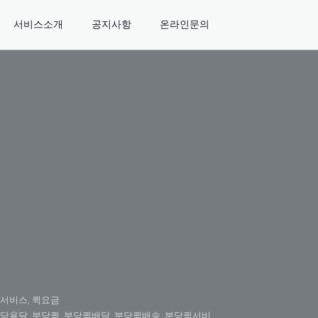
서비스소개
공지사항
온라인문의
서비스
,
퀵요금
당용달
,
분당퀵
,
분당퀵배달
,
분당퀵배송
,
분당퀵서비