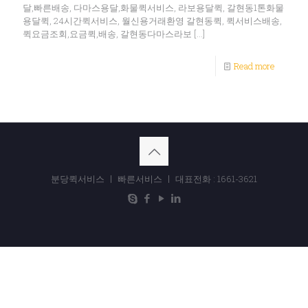
달,빠른배송, 다마스용달,화물퀵서비스, 라보용달퀵, 갈현동1톤화물
용달퀵, 24시간퀵서비스, 월신용거래환영 갈현동퀵, 퀵서비스배송,
퀵요금조회,요금퀵,배송, 갈현동다마스라보
[…]
Read more
분당퀵서비스 ㅣ 빠른서비스 ㅣ 대표전화 : 1661-3621