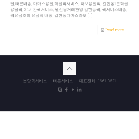
달,빠른배송, 다마스용달,화물퀵서비스, 라보용달퀵, 갈현동1톤화물
용달퀵, 24시간퀵서비스, 월신용거래환영 갈현동퀵, 퀵서비스배송,
퀵요금조회,요금퀵,배송, 갈현동다마스라보
[…]
Read more
분당퀵서비스 ㅣ 빠른서비스 ㅣ 대표전화 : 1661-3621