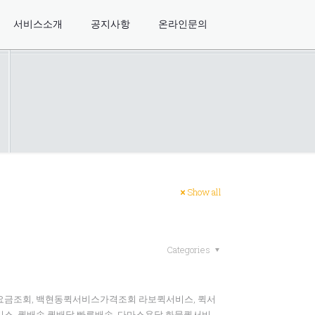
서비스소개
공지사항
온라인문의
Show all
Categories
스요금조회, 백현동퀵서비스가격조회 라보퀵서비스, 퀵서
스, 퀵배송,퀵배달,빠른배송, 다마스용달,화물퀵서비