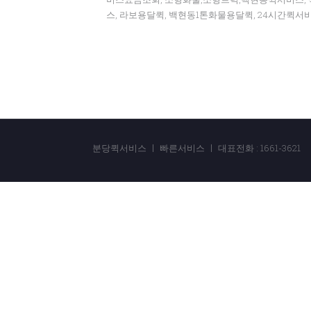
스, 라보용달퀵, 백현동1톤화물용달퀵, 24시간퀵
분당퀵서비스 ㅣ 빠른서비스 ㅣ 대표전화 : 1661-3621