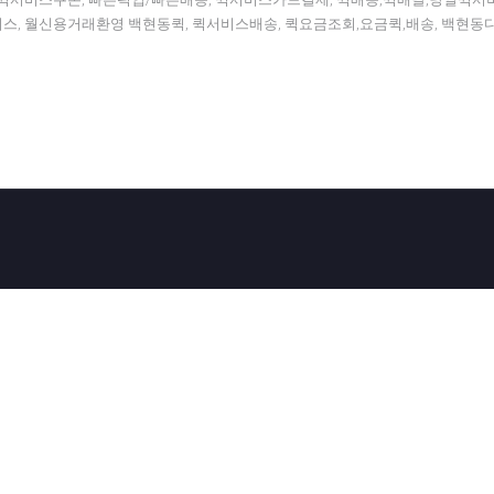
서비스, 월신용거래환영 백현동퀵, 퀵서비스배송, 퀵요금조회,요금퀵,배송, 백