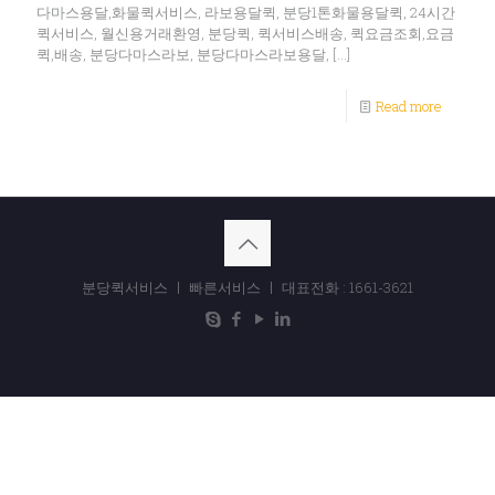
다마스용달,화물퀵서비스, 라보용달퀵, 분당1톤화물용달퀵, 24시간
퀵서비스, 월신용거래환영, 분당퀵, 퀵서비스배송, 퀵요금조회,요금
퀵,배송, 분당다마스라보, 분당다마스라보용달,
[…]
Read more
분당퀵서비스 ㅣ 빠른서비스 ㅣ 대표전화 : 1661-3621