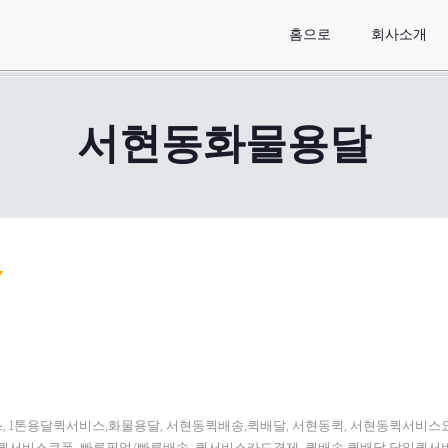
홈으로
회사소개
서현동화물용달
, 1톤용달퀵서비스,화물용달, 서현동퀵배송,퀵배달, 서현동퀵, 서현동퀵서비
퀵서비스쿠폰, 빠른픽업/빠른배송, 퀵서비스카드결제, 퀵배송,퀵배달,당일퀵서비