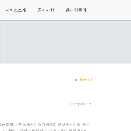
서비스소개
공지사항
온라인문의
Show all
Categories
스요금조회, 서현동퀵서비스가격조회 라보퀵서비스, 퀵서
스, 퀵배송,퀵배달,빠른배송, 다마스용달,화물퀵서비