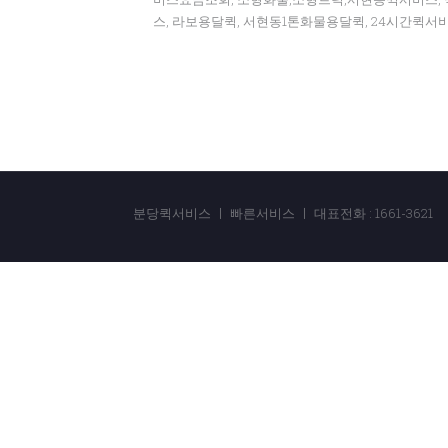
스, 라보용달퀵, 서현동1톤화물용달퀵, 24시간퀵
분당퀵서비스 ㅣ 빠른서비스 ㅣ 대표전화 : 1661-3621