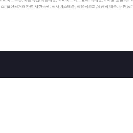
서비스, 월신용거래환영 서현동퀵, 퀵서비스배송, 퀵요금조회,요금퀵,배송, 서