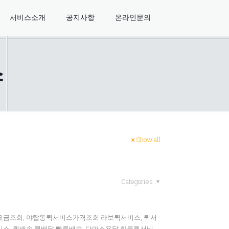
서비스소개
공지사항
온라인문의
스
Show all
Categories
스요금조회, 야탑동퀵서비스가격조회 라보퀵서비스, 퀵서
스, 퀵배송,퀵배달,빠른배송, 다마스용달,화물퀵서비