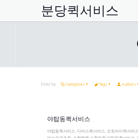
분당퀵서비스
Filter by
Categories
Tags
Authors
야탑동퀵서비스
야탑동퀵서비스, 다마스퀵서비스, 오토바이퀵서비스
비스요금조회, 소형화물,소형트럭,야탑동퀵서비스, 