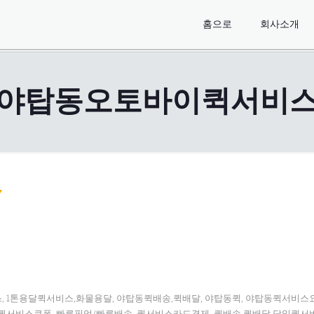
홈으로
회사소개
야탑동오토바이퀵서비
, 1톤용달퀵서비스,화물용달, 야탑동퀵배송,퀵배달, 야탑동퀵, 야탑동퀵서비
퀵서비스쿠폰, 빠른픽업/빠른배송, 퀵서비스카드결제, 퀵배송,퀵배달,당일퀵서비