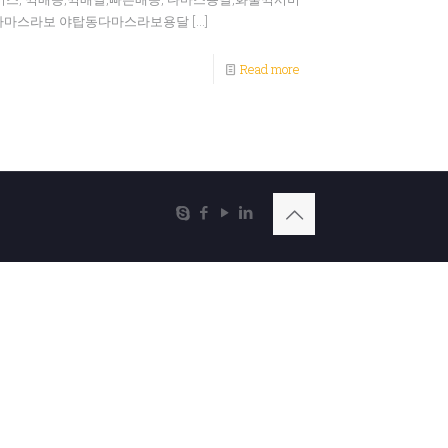
탑동다마스라보 야탑동다마스라보용달
[…]
Read more