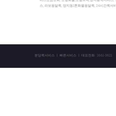
스, 라보용달퀵, 양지동1톤화물용달퀵, 24시간퀵서
분당퀵서비스 ㅣ 빠른서비스 ㅣ 대표전화 : 1661-3621