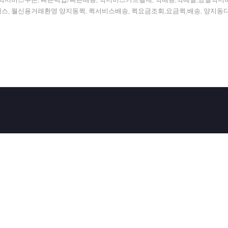
비스, 월신용거래환영 양지동퀵, 퀵서비스배송, 퀵요금조회,요금퀵,배송, 양지