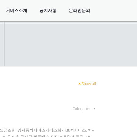
서비스소개
공지사항
온라인문의
Show all
Categories
스요금조회, 양지동퀵서비스가격조회 라보퀵서비스, 퀵서
스, 퀵배송,퀵배달,빠른배송, 다마스용달,화물퀵서비